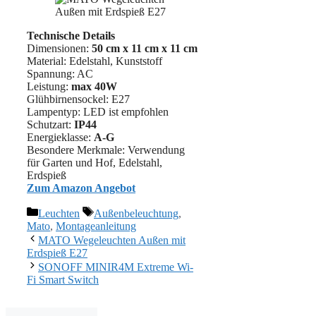
Technische Details
Dimensionen:
50 cm x 11 cm
x 11 cm
Material: ‎Edelstahl, Kunststoff
Spannung: AC
Leistung:
max 40W
Glühbirnensockel: E27
Lampentyp: LED ist empfohlen
Schutzart:
IP44
Energieklasse:
A-G
Besondere Merkmale: Verwendung
für Garten und Hof, Edelstahl,
Erdspieß
Zum Amazon Angebot
Kategorien
Schlagwörter
Leuchten
Außenbeleuchtung
,
Mato
,
Montageanleitung
MATO Wegeleuchten Außen mit
Erdspieß E27
SONOFF MINIR4M Extreme Wi-
Fi Smart Switch