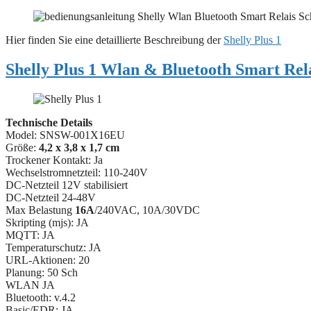
Hier finden Sie eine detaillierte Beschreibung der
Shelly Plus 1
Shelly Plus 1 Wlan & Bluetooth Smart Rela
Technische Details
Model: SNSW-001X16EU
Größe:
4,2 x 3,8 x 1,7 cm
Trockener Kontakt: Ja
Wechselstromnetzteil: 110-240V
DC-Netzteil 12V stabilisiert
DC-Netzteil 24-48V
Max Belastung
16A
/240VAC, 10A/30VDC
Skripting (mjs): JA
MQTT: JA
Temperaturschutz: JA
URL-Aktionen: 20
Planung: 50 Sch
WLAN JA
Bluetooth: v.4.2
Basic/EDR: JA