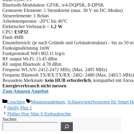
Bluetooth-Modulation: GFSK, π/4-DQPSK, 8-DPSK
Gesteuerte Elemente: 1 Stromkreise (max. 30 V im DC-Modus)
Steuerelemente: 1 Relais
Arbeitstemperatur: -20°C bis 40°C
Elektrischer Verbrauch <
1.2 W
CPU:
ESP32
Flash 4MB
Einsatzbereich: (je nach Gelände und Gebäudestruktur) – bis zu 50 m
Funksignalleistung 1mW
Funkprotokoll WiFi 802.11 b/g/n
RF output Wi-Fi: 13.45 dBm
RF output Bluetooh: 4.78 dBm
Frequenz WLAN: 2412-2472 МHz; (Max. 2495 MHz)
Frequenz Bluetooh TX/RX:TX/RX: 2402- 2480 (Max. 2483.5 MHz)
Besondere Merkmale:
kein HUB erforderlich
, kompatibel mit Ale
Energieverbrauch nicht messen
Zum Amazon Angebot
Kategorien
Schlagwörter
Leuchten
Montageanleitung
,
SchlagwörterSensoren für Smart 
Shelly Plus 1
Philips Hue Slim S Einbauleuchte
Suchen