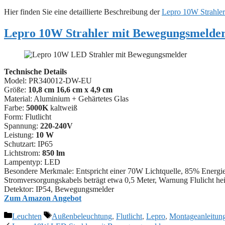
Hier finden Sie eine detaillierte Beschreibung der
Lepro 10W Strahle
Lepro 10W Strahler mit Bewegungsmelde
Technische Details
Model: PR340012-DW-EU
Größe:
10,8 cm 16,6 cm x 4,9 cm
Material: ‎‎Aluminium + Gehärtetes Glas
Farbe:
5000K
kaltweiß
Form: Flutlicht
Spannung:
220-240V
Leistung:
10 W
Schutzart: IP65
Lichtstrom:
850 lm
Lampentyp: LED
Besondere Merkmale: ‎Entspricht einer 70W Lichtquelle, 85% Energie
Stromversorgungskabels beträgt etwa 0,5 Meter, Warnung Flulicht hei
Detektor: IP54, Bewegungsmelder
Zum Amazon Angebot
Kategorien
Schlagwörter
Leuchten
Außenbeleuchtung
,
Flutlicht
,
Lepro
,
Montageanleitun