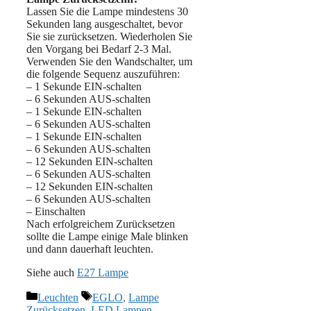
Lassen Sie die Lampe mindestens 30
Sekunden lang ausgeschaltet, bevor
Sie sie zurücksetzen. Wiederholen Sie
den Vorgang bei Bedarf 2-3 Mal.
Verwenden Sie den Wandschalter, um
die folgende Sequenz auszuführen:
– 1 Sekunde EIN-schalten
– 6 Sekunden AUS-schalten
– 1 Sekunde EIN-schalten
– 6 Sekunden AUS-schalten
– 1 Sekunde EIN-schalten
– 6 Sekunden AUS-schalten
– 12 Sekunden EIN-schalten
– 6 Sekunden AUS-schalten
– 12 Sekunden EIN-schalten
– 6 Sekunden AUS-schalten
– Einschalten
Nach erfolgreichem Zurücksetzen
sollte die Lampe einige Male blinken
und dann dauerhaft leuchten.
Siehe auch
E27 Lampe
Kategorien
Schlagwörter
Leuchten
EGLO
,
Lampe
Zurücksetzen
,
LED Lampen