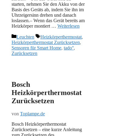
starten, nehmen Sie den Akku von der
Basis des Geräts ab, indem Sie ihn im
Uhrzeigersinn drehen und danach
loslassen.– Wenn das Gerät bereits am
Heizkörper montiert …
Weiterlesen
Kategorien
Schlagwörter
Leuchten
Heizkörperthermostat
,
Heizkörperthermostat Zurücksetzen
,
Sensoren für Smart Home
,
tado°
,
Zurücksetzen
Bosch
Heizkörperthermostat
Zurücksetzen
von
Toplampe.de
Bosch Heizkörperthermostat
Zurücksetzen – eine kurze Anleitung
zum Zurücksetzen des