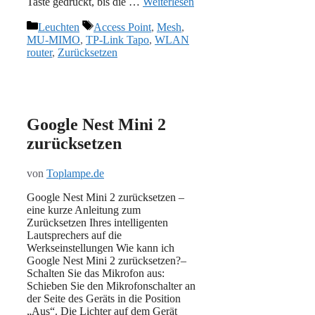
Taste gedrückt, bis die …
Weiterlesen
Kategorien
Schlagwörter
Leuchten
Access Point
,
Mesh
,
MU-MIMO
,
TP-Link Tapo
,
WLAN
router
,
Zurücksetzen
Google Nest Mini 2
zurücksetzen
von
Toplampe.de
Google Nest Mini 2 zurücksetzen –
eine kurze Anleitung zum
Zurücksetzen Ihres intelligenten
Lautsprechers auf die
Werkseinstellungen Wie kann ich
Google Nest Mini 2 zurücksetzen?–
Schalten Sie das Mikrofon aus:
Schieben Sie den Mikrofonschalter an
der Seite des Geräts in die Position
„Aus“. Die Lichter auf dem Gerät