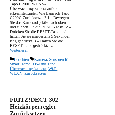
Tapo C200C WLAN-
Überwachungskamera auf die
erkseinstellungen Wie kann ich Tapo
C200C Zurücksetzen? 1 – Bewegen
Sie das Kameraobjektiv nach oben
und suchen Sie die RESET-Taste. 2 –
Drücken Sie die RESET-Taste und
halten Sie sie mindestens 5 Sekunden
lang gedrückt. 3 – Halten Sie die
RESET-Taste gedrückt, …
Weiterlesen
Kategorien
Schlagwörter
Leuchten
Kamera
,
Sensoren für
Smart Home
,
TP-Link Tapo
,
Überwachungskamera
,
Wi-Fi
,
WLAN
,
Zurücksetzen
FRITZ!DECT 302
Heizkörperregler
Zurücksetzen