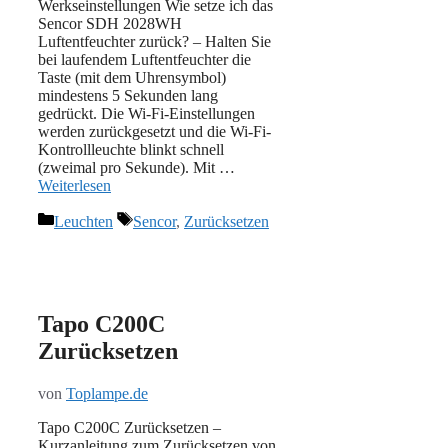
Werkseinstellungen Wie setze ich das
Sencor SDH 2028WH
Luftentfeuchter zurück? – Halten Sie
bei laufendem Luftentfeuchter die
Taste (mit dem Uhrensymbol)
mindestens 5 Sekunden lang
gedrückt. Die Wi-Fi-Einstellungen
werden zurückgesetzt und die Wi-Fi-
Kontrollleuchte blinkt schnell
(zweimal pro Sekunde). Mit …
Weiterlesen
Kategorien
Schlagwörter
Leuchten
Sencor
,
Zurücksetzen
Tapo C200C
Zurücksetzen
von
Toplampe.de
Tapo C200C Zurücksetzen –
Kurzanleitung zum Zurücksetzen von