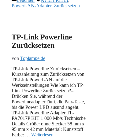
Leuchten
AVM FRITZ!
,
PowerLAN-Adapter
,
Zurücksetzen
TP-Link Powerline
Zurücksetzen
von
Toplampe.de
TP-Link Powerline Zurücksetzen –
Kurzanleitung zum Zurücksetzen von
TP-Link PowerLAN auf die
Werkseinstellungen Wie kann ich TP-
Link Powerline Zurücksetzen?–
Drücken Sie, während der
Powerlineadapter läuft, die Pair-Taste,
bis die Power-LED ausund angeht.
TP-Link Powerline Adapter TL-
PA7017P KIT 1 000 Mb/s Technische
Details Größe: ohne Stecker 58 mm x
95 mm x 42 mm Material: Kunststoff
Farbe: …
Weiterlesen