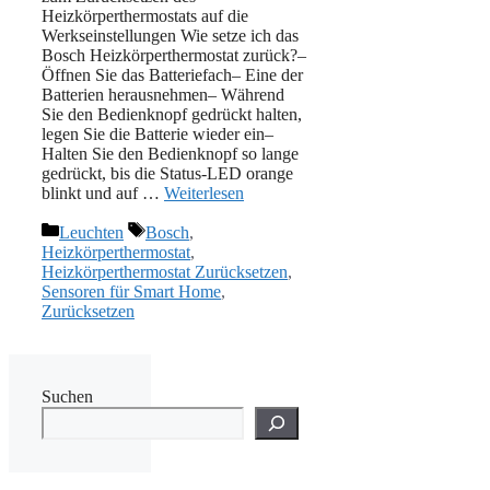
Heizkörperthermostats auf die
Werkseinstellungen Wie setze ich das
Bosch Heizkörperthermostat zurück?–
Öffnen Sie das Batteriefach– Eine der
Batterien herausnehmen– Während
Sie den Bedienknopf gedrückt halten,
legen Sie die Batterie wieder ein–
Halten Sie den Bedienknopf so lange
gedrückt, bis die Status-LED orange
blinkt und auf …
Weiterlesen
Kategorien
Schlagwörter
Leuchten
Bosch
,
Heizkörperthermostat
,
Heizkörperthermostat Zurücksetzen
,
Sensoren für Smart Home
,
Zurücksetzen
Suchen