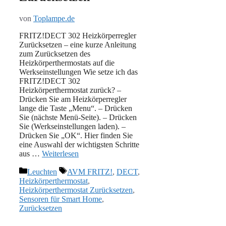
von
Toplampe.de
FRITZ!DECT 302 Heizkörperregler
Zurücksetzen – eine kurze Anleitung
zum Zurücksetzen des
Heizkörperthermostats auf die
Werkseinstellungen Wie setze ich das
FRITZ!DECT 302
Heizkörperthermostat zurück? –
Drücken Sie am Heizkörperregler
lange die Taste „Menu“. – Drücken
Sie (nächste Menü-Seite). – Drücken
Sie (Werkseinstellungen laden). –
Drücken Sie „OK“. Hier finden Sie
eine Auswahl der wichtigsten Schritte
aus …
Weiterlesen
Kategorien
Schlagwörter
Leuchten
AVM FRITZ!
,
DECT
,
Heizkörperthermostat
,
Heizkörperthermostat Zurücksetzen
,
Sensoren für Smart Home
,
Zurücksetzen