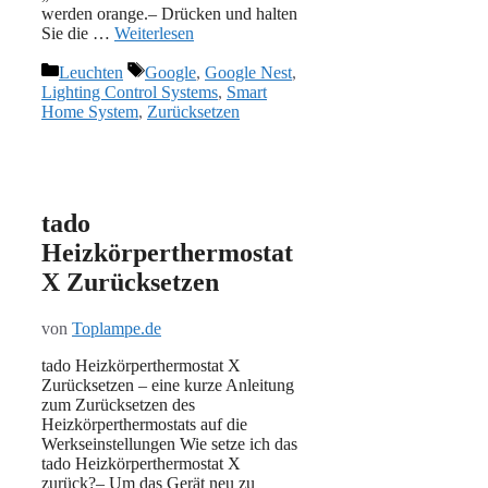
werden orange.– Drücken und halten
Sie die …
Weiterlesen
Kategorien
Schlagwörter
Leuchten
Google
,
Google Nest
,
Lighting Control Systems
,
Smart
Home System
,
Zurücksetzen
tado
Heizkörperthermostat
X Zurücksetzen
von
Toplampe.de
tado Heizkörperthermostat X
Zurücksetzen – eine kurze Anleitung
zum Zurücksetzen des
Heizkörperthermostats auf die
Werkseinstellungen Wie setze ich das
tado Heizkörperthermostat X
zurück?– Um das Gerät neu zu