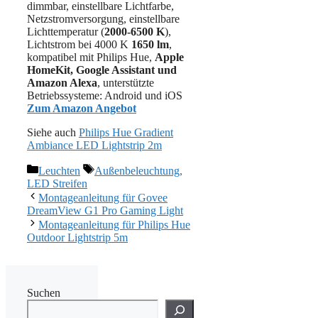
dimmbar, einstellbare Lichtfarbe,
Netzstromversorgung, einstellbare
Lichttemperatur (
2000-6500 K
),
Lichtstrom bei 4000 K
1650 lm
,
kompatibel mit Philips Hue,
Apple
HomeKit, Google Assistant und
Amazon Alexa
, unterstützte
Betriebssysteme: Android und iOS
Zum Amazon Angebot
Siehe auch
Philips Hue Gradient
Ambiance LED Lightstrip 2m
Kategorien
Schlagwörter
Leuchten
Außenbeleuchtung
,
LED Streifen
Montageanleitung für Govee
DreamView G1 Pro Gaming Light
Montageanleitung für Philips Hue
Outdoor Lightstrip 5m
Suchen