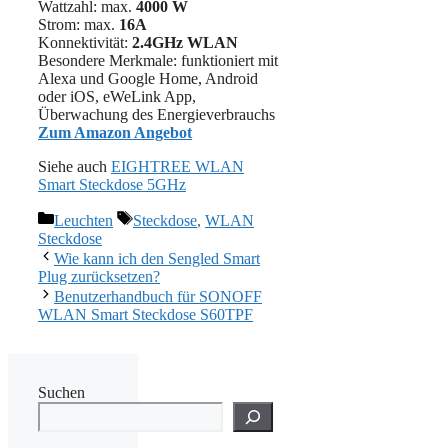
Wattzahl: max.
4000 W
Strom: max.
16A
Konnektivität:
2.4GHz WLAN
Besondere Merkmale: funktioniert mit
Alexa und Google Home, Android
oder iOS, eWeLink App,
Überwachung des Energieverbrauchs
Zum Amazon Angebot
Siehe auch
EIGHTREE WLAN
Smart Steckdose 5GHz
Kategorien
Schlagwörter
Leuchten
Steckdose
,
WLAN
Steckdose
Wie kann ich den Sengled Smart
Plug zurücksetzen?
Benutzerhandbuch für SONOFF
WLAN Smart Steckdose S60TPF
Suchen