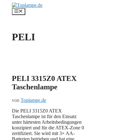
Zum
Inhalt
Menü
springen
PELI
PELI 3315Z0 ATEX
Taschenlampe
von
Toplampe.de
Die PELI 3315Z0 ATEX
Taschenlampe ist für den Einsatz
unter härtesten Arbeitsbedingungen
konzipiert und für die ATEX-Zone 0
zertifiziert. Sie wird mit 3× AA-
Batterien betrieben und hat eine