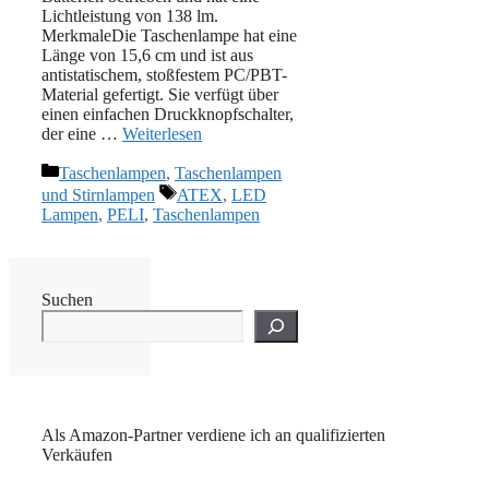
Lichtleistung von 138 lm.
MerkmaleDie Taschenlampe hat eine
Länge von 15,6 cm und ist aus
antistatischem, stoßfestem PC/PBT-
Material gefertigt. Sie verfügt über
einen einfachen Druckknopfschalter,
der eine …
Weiterlesen
Kategorien
Taschenlampen
,
Taschenlampen
Schlagwörter
und Stirnlampen
ATEX
,
LED
Lampen
,
PELI
,
Taschenlampen
Suchen
Als Amazon-Partner verdiene ich an qualifizierten
Verkäufen